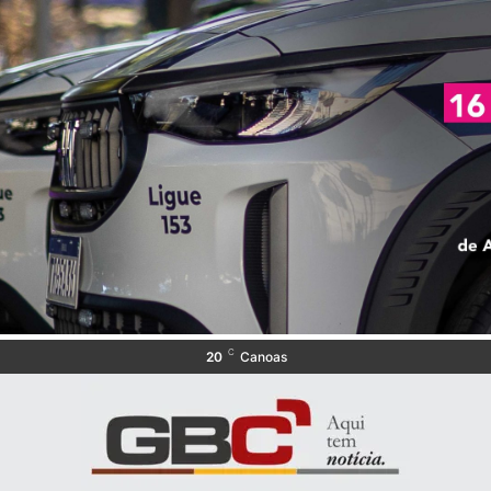
C
20
Canoas