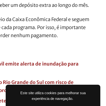
eber um depósito extra ao longo do mês.
eio da Caixa Econômica Federal e seguem
 cada programa. Por isso, é importante
perder nenhum pagamento.
vil emite alerta de inundação para
no Rio Grande do Sul com risco de
orologia prevê para o mês
Este site utiliza cookies para melhorar sua
experiência de navegação.
eteorologia emitir alerta vermelho de