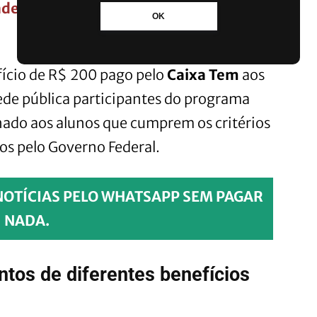
de do Sul, saiba como acompanhar o
OK
fício de R$ 200 pago pelo
Caixa Tem
aos
ede pública participantes do programa
nado aos alunos que cumprem os critérios
dos pelo Governo Federal.
NOTÍCIAS PELO WHATSAPP SEM PAGAR
NADA.
tos de diferentes benefícios