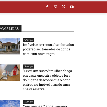
MAIS LIDAS
Serviço
Imóveis e terrenos abandonados
poderão ser tomados de donos
com esta nova regra
Serviço
“Levei um susto”: mulher chega
em casa, encontra objetos fora
do lugar e descobre que o dono
entrou no imóvel usando uma
chave reserva;...
Serviço
Com apenas 7 anos, menino