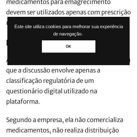
medicamentos para emagrecimento
devem ser utilizados apenas com prescrição
médica e acompanhamento profissional.
Este site utiliza cookies para melhorar sua experiência
de navegação.
Empresa contesta decisão
OK
Após a publicação da medida, a Voy afirmou
que a discussão envolve apenas a
classificação regulatória de um
questionário digital utilizado na
plataforma.
Segundo a empresa, ela não comercializa
medicamentos, não realiza distribuição