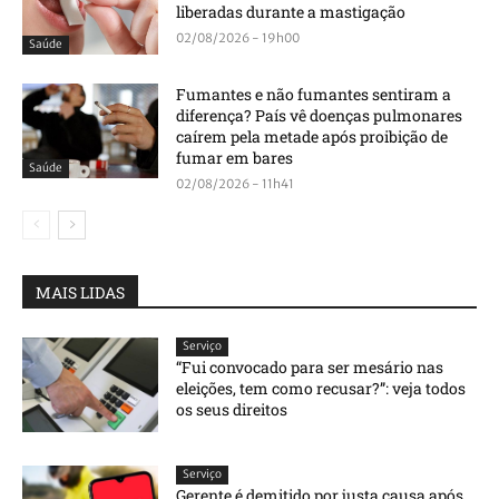
liberadas durante a mastigação
02/08/2026 - 19h00
Saúde
Fumantes e não fumantes sentiram a
diferença? País vê doenças pulmonares
caírem pela metade após proibição de
fumar em bares
Saúde
02/08/2026 - 11h41
MAIS LIDAS
Serviço
“Fui convocado para ser mesário nas
eleições, tem como recusar?”: veja todos
os seus direitos
Serviço
Gerente é demitido por justa causa após