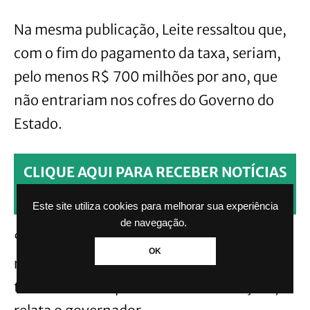
Na mesma publicação, Leite ressaltou que,
com o fim do pagamento da taxa, seriam,
pelo menos R$ 700 milhões por ano, que
não entrariam nos cofres do Governo do
Estado.
CLIQUE AQUI PARA RECEBER NOTÍCIAS
PELO WHATSAPP SEM PAGAR NADA.
Este site utiliza cookies para melhorar sua experiência
de navegação.
“Quando alguém promete acabar com uma
OK
receita dessas, precisa dizer de onde vai
tirar o dinheiro para manter os serviços”,