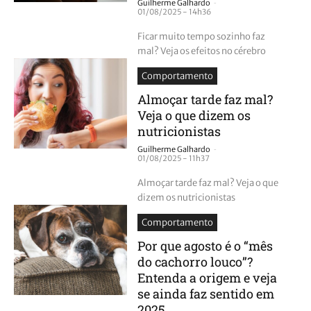
-
Guilherme Galhardo
01/08/2025 - 14h36
Ficar muito tempo sozinho faz
mal? Veja os efeitos no cérebro
Comportamento
Almoçar tarde faz mal?
Veja o que dizem os
nutricionistas
-
Guilherme Galhardo
01/08/2025 - 11h37
Almoçar tarde faz mal? Veja o que
dizem os nutricionistas
Comportamento
Por que agosto é o “mês
do cachorro louco”?
Entenda a origem e veja
se ainda faz sentido em
2025