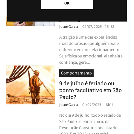
OK
Este é o perfil psicológico
de quem trai segundo a
psicologia
-
Josué Garcia
02/07/2025 - 15h58
A traição é uma das experiências
mais dolorosas que alguém pode
enfrentar em um relacionamento.
Seja física ou emocional, ela abala a
confiança, gera...
Comportamento
9 de julho é feriado ou
ponto facultativo em São
Paulo?
-
Josué Garcia
01/07/2025 - 18h11
No dia 9 de julho, todo o estado de
São Paulo celebra o início da
Revolução Constitucionalista de