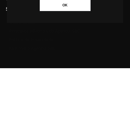
OK
SAIBA MAIS SOBRE A AGÊNCIA GBC
Quem somos
Princípios editoriais da Agência GBC
Política de Privacidade
Fale com a Agência GBC