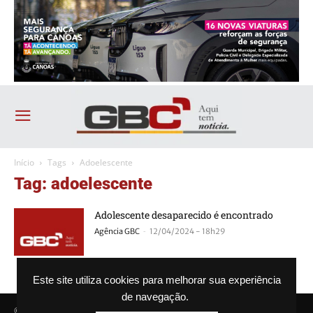
Início
Tags
Adoelescente
Tag: adoelescente
Adolescente desaparecido é encontrado
-
Agência GBC
12/04/2024 - 18h29
Este site utiliza cookies para melhorar sua experiência
de navegação.
© Agência GBC. Aqui tem notícia. Todos os direitos reservados.