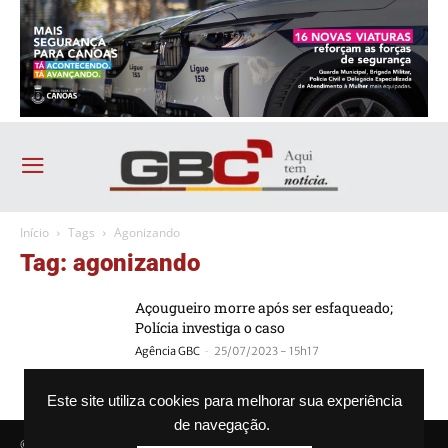
Início
Tags
Agonizando
Tag: agonizando
Açougueiro morre após ser esfaqueado;
Polícia investiga o caso
-
Agência GBC
25/07/2023 - 15h17
Este site utiliza cookies para melhorar sua experiência
de navegação.
© Agência GBC. Aqui tem notícia. Todos os direitos reservados.