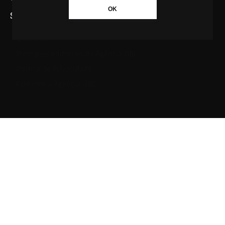
OK
SAIBA MAIS SOBRE A AGÊNCIA GBC
Quem somos
Princípios editoriais da Agência GBC
Política de Privacidade
Fale com a Agência GBC