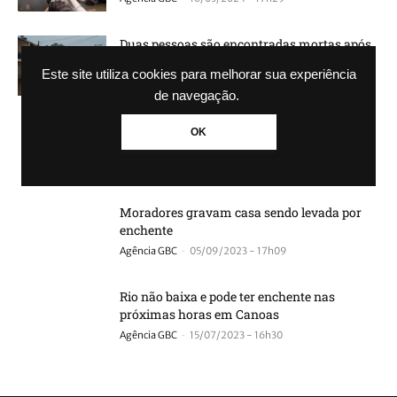
Duas pessoas são encontradas mortas após
carro ser arrastado por correnteza
Este site utiliza cookies para melhorar sua experiência
-
Agência GBC
30/04/2024 - 10h20
de navegação.
VÍDEO: Guaíba continua subindo e trechos
OK
são interditados
-
Agência GBC
27/09/2023 - 14h37
Moradores gravam casa sendo levada por
enchente
-
Agência GBC
05/09/2023 - 17h09
Rio não baixa e pode ter enchente nas
próximas horas em Canoas
-
Agência GBC
15/07/2023 - 16h30