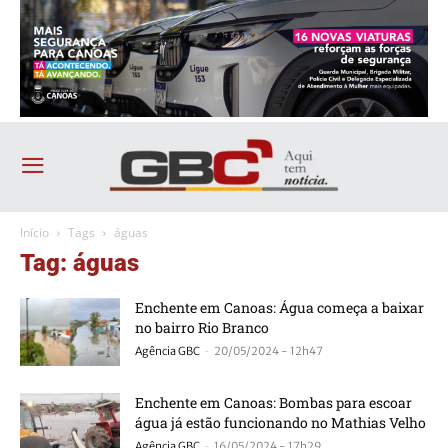
Início
Tags
águas
Tag: águas
Enchente em Canoas: Água começa a baixar
no bairro Rio Branco
-
Agência GBC
20/05/2024 - 12h47
Enchente em Canoas: Bombas para escoar
água já estão funcionando no Mathias Velho
-
Agência GBC
16/05/2024 - 17h29