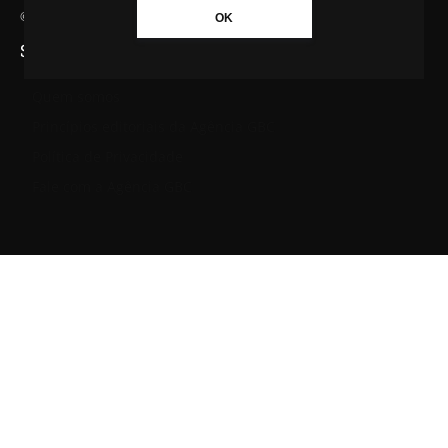
© Agência GBC. Aqui tem notícia. Todos os direitos reservados.
OK
SAIBA MAIS SOBRE A AGÊNCIA GBC
Quem somos
Princípios editoriais da Agência GBC
Política de Privacidade
Fale com a Agência GBC