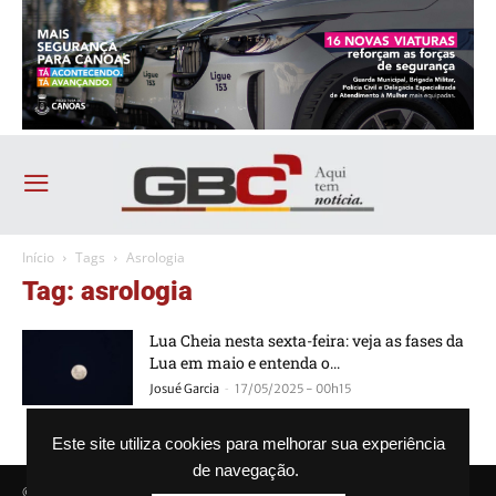
Início
Tags
Asrologia
Tag: asrologia
Lua Cheia nesta sexta-feira: veja as fases da
Lua em maio e entenda o...
-
Josué Garcia
17/05/2025 - 00h15
Este site utiliza cookies para melhorar sua experiência
de navegação.
© Agência GBC. Aqui tem notícia. Todos os direitos reservados.