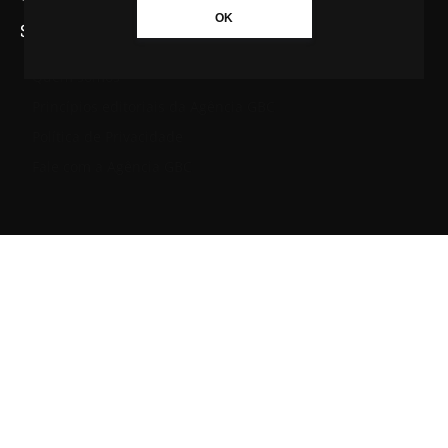
OK
SAIBA MAIS SOBRE A AGÊNCIA GBC
Quem somos
Princípios editoriais da Agência GBC
Política de Privacidade
Fale com a Agência GBC