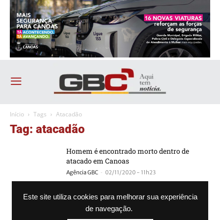
Início
Tags
Atacadão
Tag: atacadão
Homem é encontrado morto dentro de
atacado em Canoas
-
Agência GBC
02/11/2020 - 11h23
Atacadão, em Sapucaia do Sul, seleciona
Este site utiliza cookies para melhorar sua experiência
para 14 vagas de emprego
de navegação.
-
Agência GBC
10/12/2019 - 17h28