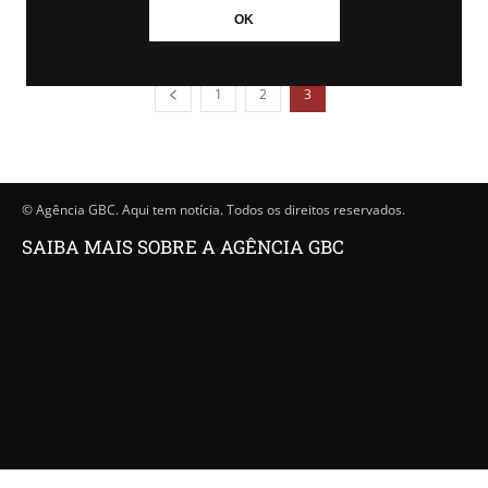
OK
1
2
3
© Agência GBC. Aqui tem notícia. Todos os direitos reservados.
SAIBA MAIS SOBRE A AGÊNCIA GBC
Quem somos
Princípios editoriais da Agência GBC
Política de Privacidade
Fale com a Agência GBC