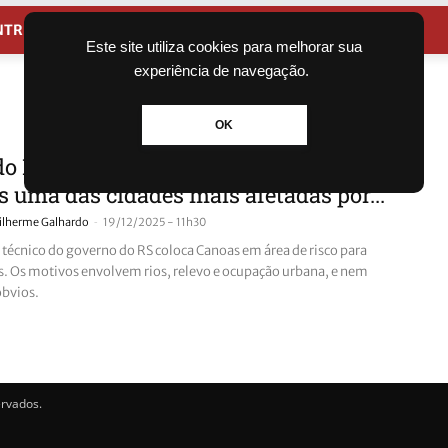
NTRETENIMENTO
CIDADES
Este site utiliza cookies para melhorar sua
experiência de navegação.
OK
do RS revela fatores que tornam
 uma das cidades mais afetadas por...
-
ilherme Galhardo
19/12/2025 - 11h30
técnico do governo do RS coloca Canoas em área de risco para
. Os motivos envolvem rios, relevo e ocupação urbana, e nem
óbvios.
ervados.