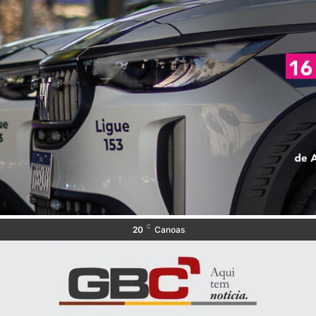
C
20
Canoas