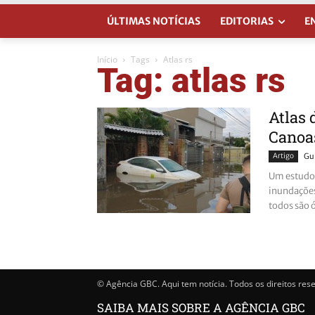
ÚLTIMAS NOTÍCIAS
EDITORIAS
E
Início
Tags
Atlas rs
Tag: atlas rs
Atlas 
Canoas
Artigo
Gu
Um estudo 
inundações
todos são 
© Agência GBC. Aqui tem notícia. Todos os direitos res
SAIBA MAIS SOBRE A AGÊNCIA GBC