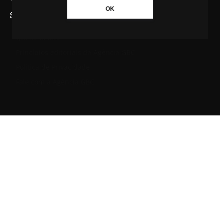
OK
SAIBA MAIS SOBRE A AGÊNCIA GBC
Quem somos
Princípios editoriais da Agência GBC
Política de Privacidade
Fale com a Agência GBC