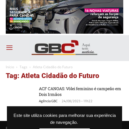
Início
Tags
Atleta Cidadão do Futuro
Tag: Atleta Cidadão do Futuro
ACF CANOAS: Vôlei feminino é campeão em
Dois Irmãos
-
Agência GBC
24/08/2023 - 11h22
Este site utiliza cookies para melhorar sua experiência
de navegação.
© Agência GBC. Aqui tem notícia. Todos os direitos reservados.