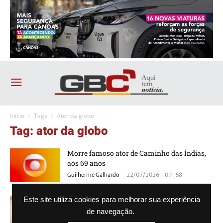
Início
Tags
Ator da globo
Tag: ator da globo
Morre famoso ator de Caminho das Índias,
aos 69 anos
-
Guilherme Galhardo
22/07/2026 - 09h58
Ator da Globo é espancado durante assalto e
Este site utiliza cookies para melhorar sua experiência
fica desacordado
de navegação.
-
Agência GBC
12/12/2022 - 13h10