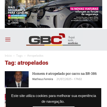
Início
Tags
Atropelados
Tag: atropelados
Homem é atropelado por carro na BR-386
-
Matheus Ferreira
21/07/2025 - 17h02
Pedestres morrem atropelados na BR-386 e
Este site utiliza cookies para melhorar sua experiência
motorista foge
de navegação.
-
Jaime Zanatta
30/06/2025 - 10h35