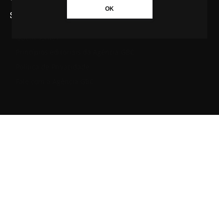
OK
SAIBA MAIS SOBRE A AGÊNCIA GBC
Quem somos
Princípios editoriais da Agência GBC
Política de Privacidade
Fale com a Agência GBC