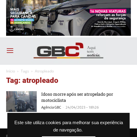
Início
Tags
Atropleado
Tag: atropleado
Idoso morre após ser atropelado por
motociclista
-
Agência GBC
24/04/2023 - 18h26
Este site utiliza cookies para melhorar sua experiência
de navegação.
© Agência GBC. Aqui tem notícia. Todos os direitos reservados.