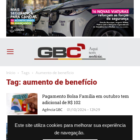
Início
Tags
Aumento de benefício
Tag: aumento de benefício
Pagamento Bolsa Família em outubro tem
adicional de R$ 102
-
Agência GBC
01/10/2024 - 12h29
BPC vai aumentar em 2025; Saiba quem vai
Este site utiliza cookies para melhorar sua experiência
se beneficiar
de navegação.
-
Agência GBC
28/09/2024 - 12h49