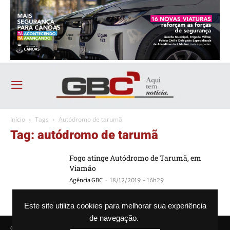
Início
Tags
Autódromo de tarumã
Tag: autódromo de tarumã
Fogo atinge Autódromo de Tarumã, em
Viamão
-
Agência GBC
18/12/2019 - 16h29
Este site utiliza cookies para melhorar sua experiência
de navegação.
© Agência GBC. Aqui tem notícia. Todos os direitos reservados.