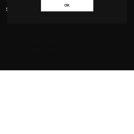
OK
SAIBA MAIS SOBRE A AGÊNCIA GBC
Quem somos
Princípios editoriais da Agência GBC
Política de Privacidade
Fale com a Agência GBC