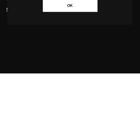
OK
SAIBA MAIS SOBRE A AGÊNCIA GBC
Quem somos
Princípios editoriais da Agência GBC
Política de Privacidade
Fale com a Agência GBC