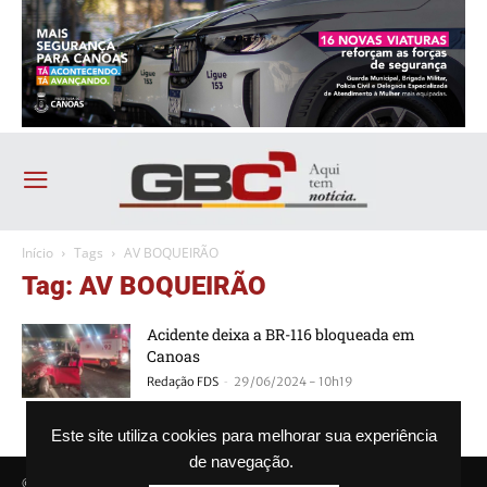
Início
Tags
AV BOQUEIRÃO
Tag: AV BOQUEIRÃO
Acidente deixa a BR-116 bloqueada em
Canoas
-
Redação FDS
29/06/2024 - 10h19
Este site utiliza cookies para melhorar sua experiência
de navegação.
© Agência GBC. Aqui tem notícia. Todos os direitos reservados.