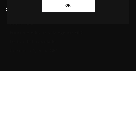
OK
SAIBA MAIS SOBRE A AGÊNCIA GBC
Quem somos
Princípios editoriais da Agência GBC
Política de Privacidade
Fale com a Agência GBC