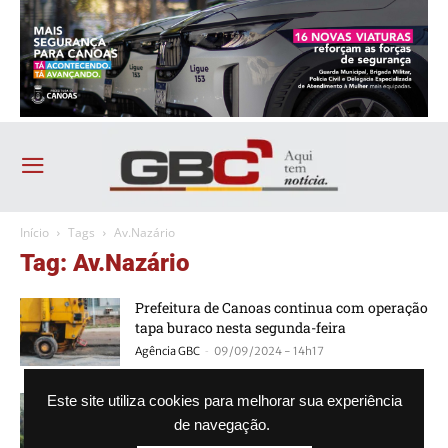
Início
Tags
Av.Nazário
Tag: Av.Nazário
Prefeitura de Canoas continua com operação
tapa buraco nesta segunda-feira
-
Agência GBC
09/09/2024 - 14h17
Bombeiros combatem novamente incêndio
Este site utiliza cookies para melhorar sua experiência
no Guajuviras em Canoas
de navegação.
-
Agência GBC
31/07/2024 - 19h04