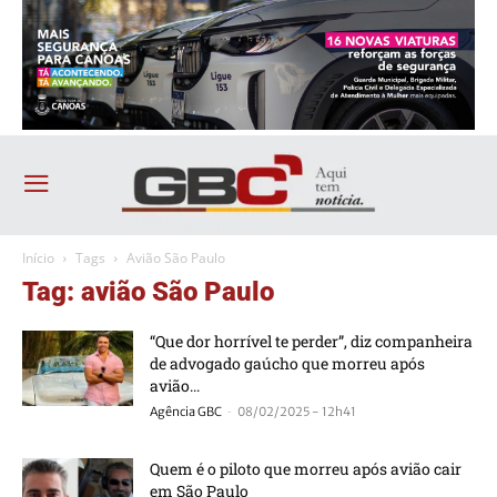
Início
Tags
Avião São Paulo
Tag: avião São Paulo
“Que dor horrível te perder”, diz companheira
de advogado gaúcho que morreu após
avião...
-
Agência GBC
08/02/2025 - 12h41
Quem é o piloto que morreu após avião cair
em São Paulo