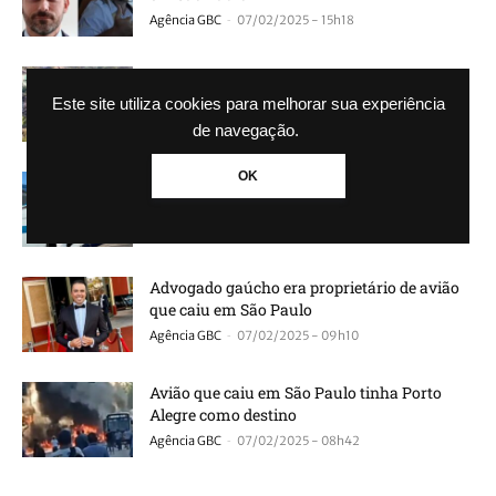
-
Agência GBC
07/02/2025 - 15h18
Vídeo mostra momento exato da queda de
avião em São Paulo
Este site utiliza cookies para melhorar sua experiência
-
Agência GBC
07/02/2025 - 10h29
de navegação.
OK
Quem são as vítimas fatais da queda de
avião em São Paulo
-
Agência GBC
07/02/2025 - 09h45
Advogado gaúcho era proprietário de avião
que caiu em São Paulo
-
Agência GBC
07/02/2025 - 09h10
Avião que caiu em São Paulo tinha Porto
Alegre como destino
-
Agência GBC
07/02/2025 - 08h42