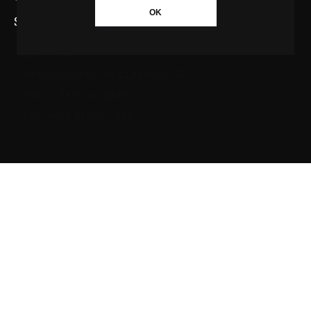
OK
SAIBA MAIS SOBRE A AGÊNCIA GBC
Quem somos
Princípios editoriais da Agência GBC
Política de Privacidade
Fale com a Agência GBC