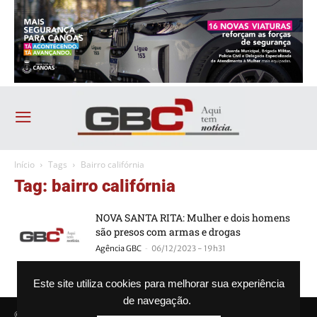
Início
Tags
Bairro califórnia
Tag: bairro califórnia
NOVA SANTA RITA: Mulher e dois homens
são presos com armas e drogas
-
Agência GBC
06/12/2023 - 19h31
Este site utiliza cookies para melhorar sua experiência
de navegação.
© Agência GBC. Aqui tem notícia. Todos os direitos reservados.