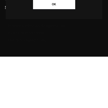
OK
SAIBA MAIS SOBRE A AGÊNCIA GBC
Quem somos
Princípios editoriais da Agência GBC
Política de Privacidade
Fale com a Agência GBC