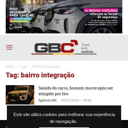
Início
Tags
Bairro integração
Tag: bairro integração
Saindo do carro, homem morre após ser
atingido por tiro
-
Agência GBC
09/11/2024 - 13h30
Este site utiliza cookies para melhorar sua experiência
de navegação.
© Agência GBC. Aqui tem notícia. Todos os direitos reservados.