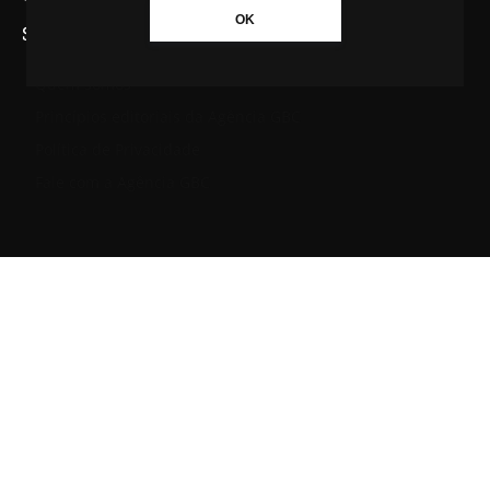
OK
SAIBA MAIS SOBRE A AGÊNCIA GBC
Quem somos
Princípios editoriais da Agência GBC
Política de Privacidade
Fale com a Agência GBC