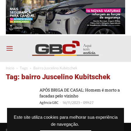
Início
Tags
Bairro Juscelino Kubitschek
Tag: bairro Juscelino Kubitschek
APÓS BRIGA DE CASAL: Homem é morto a
facadas pelo vizinho
-
Agência GBC
16/11/2023 - 09h27
Este site utiliza cookies para melhorar sua experiência
de navegação.
© Agência GBC. Aqui tem notícia. Todos os direitos reservados.