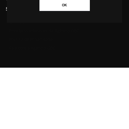
OK
SAIBA MAIS SOBRE A AGÊNCIA GBC
Quem somos
Princípios editoriais da Agência GBC
Política de Privacidade
Fale com a Agência GBC