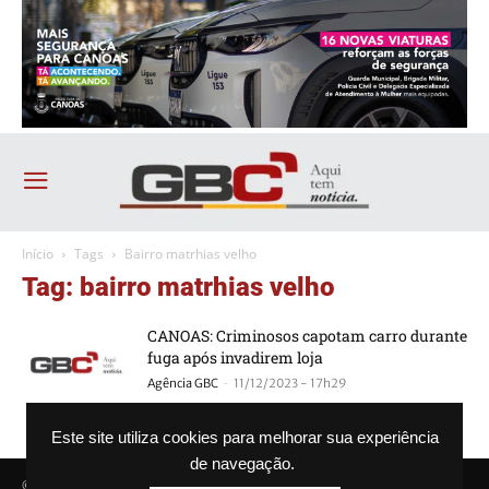
Início
Tags
Bairro matrhias velho
Tag: bairro matrhias velho
CANOAS: Criminosos capotam carro durante
fuga após invadirem loja
-
Agência GBC
11/12/2023 - 17h29
Este site utiliza cookies para melhorar sua experiência
de navegação.
© Agência GBC. Aqui tem notícia. Todos os direitos reservados.