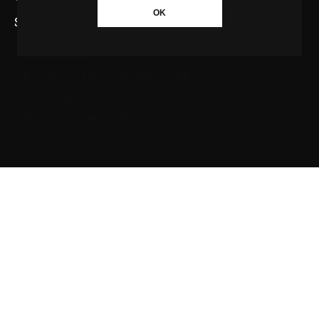
OK
SAIBA MAIS SOBRE A AGÊNCIA GBC
Quem somos
Princípios editoriais da Agência GBC
Política de Privacidade
Fale com a Agência GBC