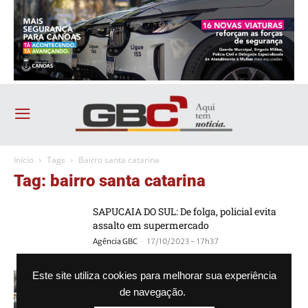
Início
Tags
Bairro santa catarina
Tag: bairro santa catarina
SAPUCAIA DO SUL: De folga, policial evita
assalto em supermercado
-
Agência GBC
17/10/2023 - 17h37
Homem é morto com vários tiros
Este site utiliza cookies para melhorar sua experiência
de navegação.
-
Agência GBC
21/08/2023 - 09h52