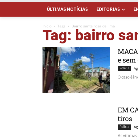
ÚLTIMAS NOTÍCIAS
EDITORIAS
E
Início
Tags
Bairro santa rosa de lima
Tag: bairro sa
MACAB
e sem 
Polícia
Ag
O caso é in
EM CA
tiros
Polícia
Ag
As vítimas