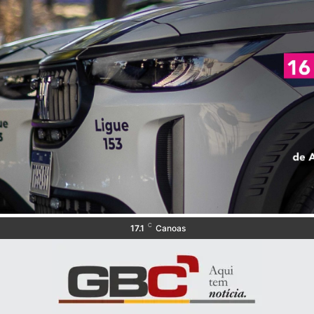
C
17.1
Canoas