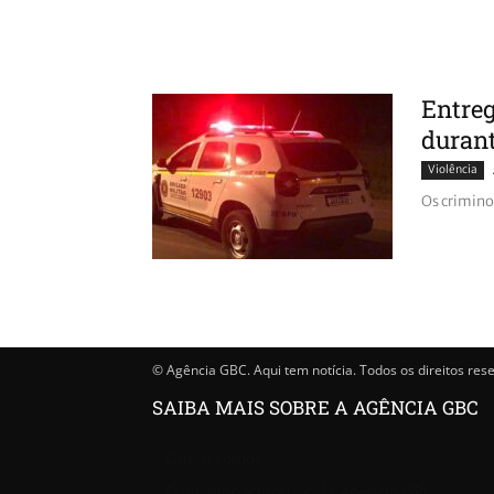
Entreg
durant
Violência
Os crimino
© Agência GBC. Aqui tem notícia. Todos os direitos res
SAIBA MAIS SOBRE A AGÊNCIA GBC
Quem somos
Princípios editoriais da Agência GBC