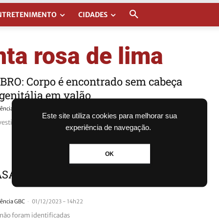
NTRETENIMENTO
CIDADES
nta rosa de lima
RO: Corpo é encontrado sem cabeça
genitália em valão
-
ência GBC
01/02/2024 - 12h09
Este site utiliza cookies para melhorar sua
vestigado pela Polícia Civil
experiência de navegação.
OK
SA ABANDONADA: Casal é morto a
-
ência GBC
01/12/2023 - 14h22
 não foram identificadas