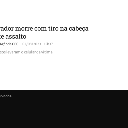
ador morre com tiro na cabeça
e assalto
-
Agência GBC
02/08/2023 - 15h37
sos levaram o celular da vítima
ervados.