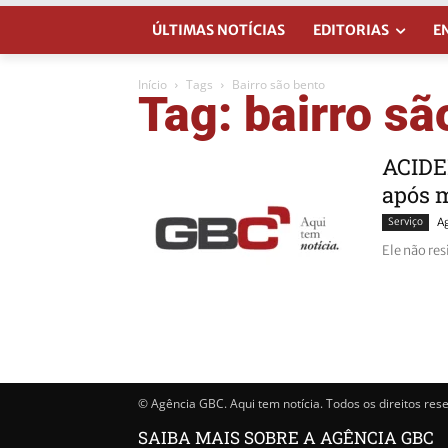
ÚLTIMAS NOTÍCIAS
EDITORIAS
E
Início
Tags
Bairro são bento
Tag: bairro sã
ACIDE
após m
Serviço
A
Ele não res
© Agência GBC. Aqui tem notícia. Todos os direitos res
SAIBA MAIS SOBRE A AGÊNCIA GBC