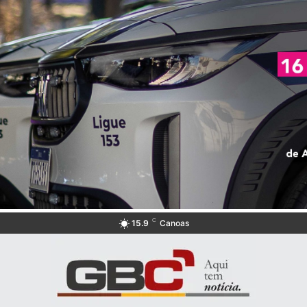
C
15.9
Canoas