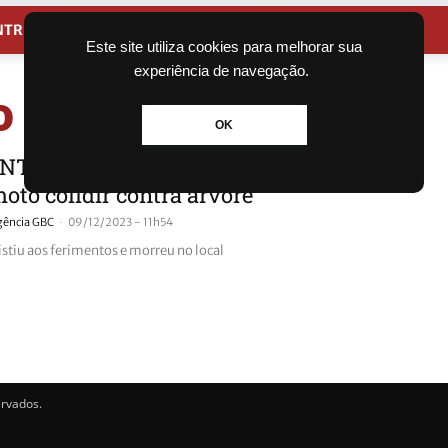
NTRETENIMENTO
CIDADES
Este site utiliza cookies para melhorar sua
experiência de navegação.
o bento
OK
NTE DE TRÂNSITO: Jovem morre
oto colidir contra árvore
-
gência GBC
09/12/2023 - 11h54
istiu aos ferimentos e morreu no local
ervados.