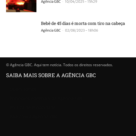
-
Agência GBC
10/04/2025 - 15h29
Bebê de 45 dias é morta com tiro na cabeça
-
Agência GBC
02/08/2023 - 18h06
© Agência GBC. Aqui tem notícia. Todos os direitos reservados.
SAIBA MAIS SOBRE A AGÊNCIA GBC
Quem somos
Princípios editoriais da Agência GBC
Política de Privacidade
Fale com a Agência GBC