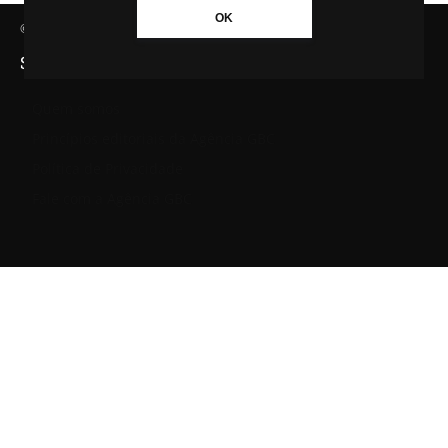
OK
© Agência GBC. Aqui tem notícia. Todos os direitos reservados.
SAIBA MAIS SOBRE A AGÊNCIA GBC
Quem somos
Princípios editoriais da Agência GBC
Política de Privacidade
Fale com a Agência GBC