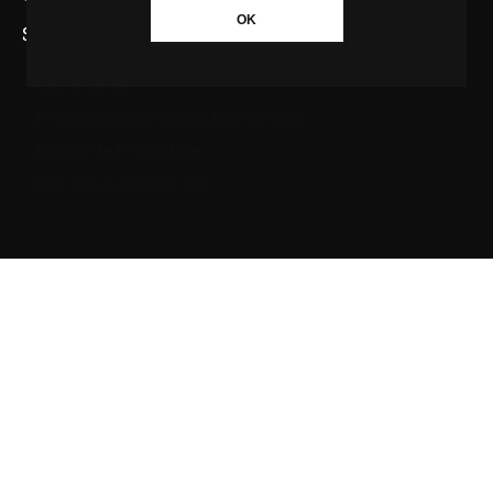
OK
SAIBA MAIS SOBRE A AGÊNCIA GBC
Quem somos
Princípios editoriais da Agência GBC
Política de Privacidade
Fale com a Agência GBC