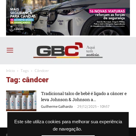
Início
Tags
Cândcer
Tag: cândcer
Tradicional talco de bebê é ligado a câncer e
leva Johnson & Johnson a...
-
Guilherme Galhardo
29/12/2025 - 10h57
Este site utiliza cookies para melhorar sua experiência
de navegação.
© Agência GBC. Aqui tem notícia. Todos os direitos reservados.