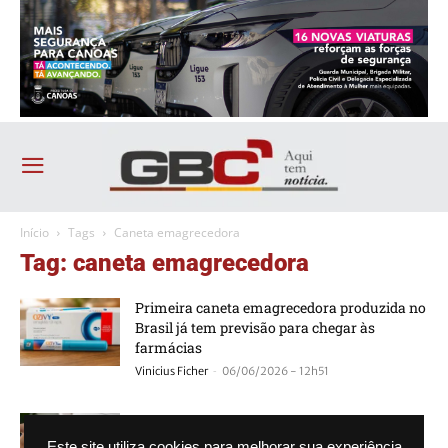
Início
Tags
Caneta emagrecedora
Tag: caneta emagrecedora
Primeira caneta emagrecedora produzida no
Brasil já tem previsão para chegar às
farmácias
-
Vinicius Ficher
06/06/2026 - 12h51
Saiba como conseguir tratamento com
caneta emagrecedora pelo SUS
Este site utiliza cookies para melhorar sua experiência