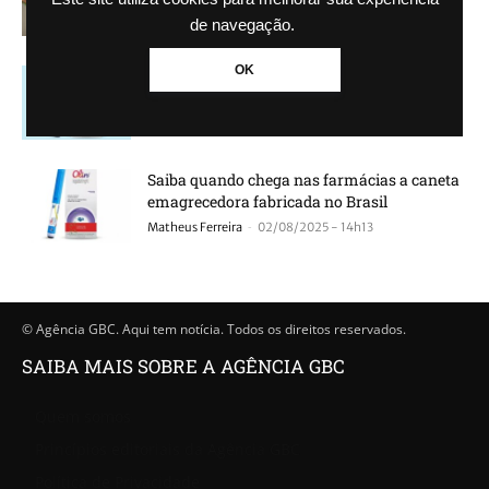
-
Guilherme Galhardo
11/03/2026 - 10h33
de navegação.
OK
Novo “Ozempic brasileiro” chega ao
mercado; Saiba se funciona como o original
-
Guilherme Galhardo
05/08/2025 - 14h28
Saiba quando chega nas farmácias a caneta
emagrecedora fabricada no Brasil
-
Matheus Ferreira
02/08/2025 - 14h13
© Agência GBC. Aqui tem notícia. Todos os direitos reservados.
SAIBA MAIS SOBRE A AGÊNCIA GBC
Quem somos
Princípios editoriais da Agência GBC
Política de Privacidade