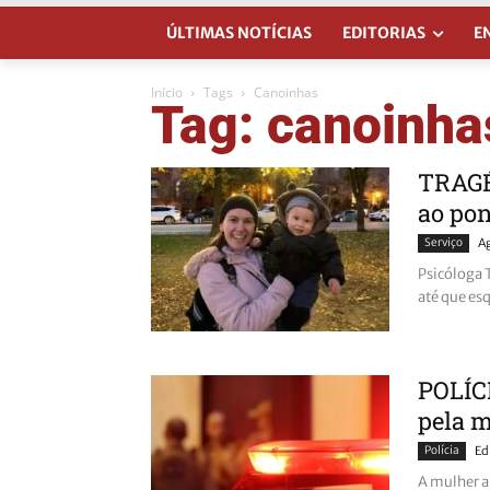
ÚLTIMAS NOTÍCIAS
EDITORIAS
E
Início
Tags
Canoinhas
Tag: canoinha
TRAGÉD
ao pon
Serviço
A
Psicóloga 
até que es
POLÍCI
pela m
Polícia
Ed
A mulher a