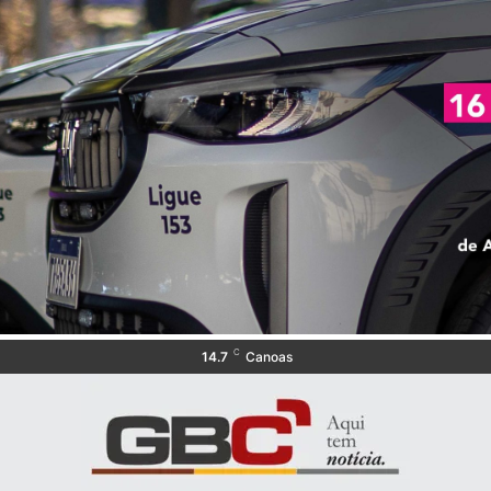
C
14.7
Canoas