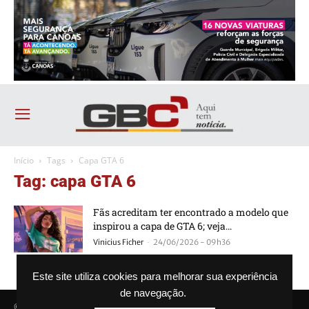
Início
Tags
Capa GTA 6
Tag: capa GTA 6
Fãs acreditam ter encontrado a modelo que
inspirou a capa de GTA 6; veja...
-
Vinicius Ficher
24/06/2026 - 09h36
Este site utiliza cookies para melhorar sua experiência
de navegação.
© Agência GBC. Aqui tem notícia. Todos os direitos reservados.