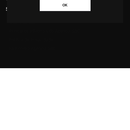
OK
SAIBA MAIS SOBRE A AGÊNCIA GBC
Quem somos
Princípios editoriais da Agência GBC
Política de Privacidade
Fale com a Agência GBC