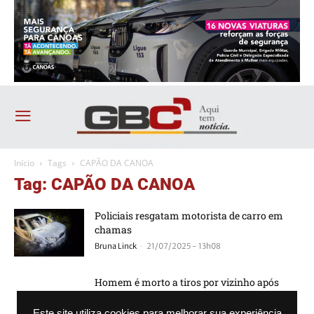
Início
Tags
CAPÃO DA CANOA
Tag: CAPÃO DA CANOA
Policiais resgatam motorista de carro em
chamas
-
Bruna Linck
21/07/2025 - 13h08
Homem é morto a tiros por vizinho após
barulho alto em condomínio
-
Redação FDS
02/06/2024 - 15h58
Este site utiliza cookies para melhorar sua experiência