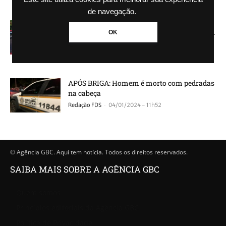
de navegação.
POLÍCIA: Polícia Civil prende quatro
OK
criminosos durante operação para combater
tráfico de drogas; Armas...
-
Redação FDS
02/02/2024 - 16h56
APÓS BRIGA: Homem é morto com pedradas
na cabeça
-
Redação FDS
04/01/2024 - 11h52
© Agência GBC. Aqui tem notícia. Todos os direitos reservados.
SAIBA MAIS SOBRE A AGÊNCIA GBC
Quem somos
Princípios editoriais da Agência GBC
Política de Privacidade