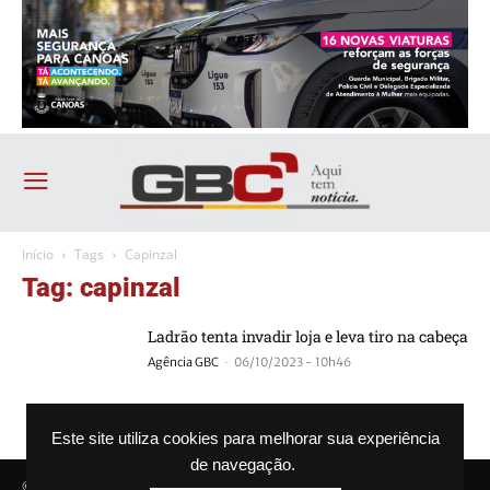
Início
Tags
Capinzal
Tag: capinzal
Ladrão tenta invadir loja e leva tiro na cabeça
-
Agência GBC
06/10/2023 - 10h46
Este site utiliza cookies para melhorar sua experiência
de navegação.
© Agência GBC. Aqui tem notícia. Todos os direitos reservados.