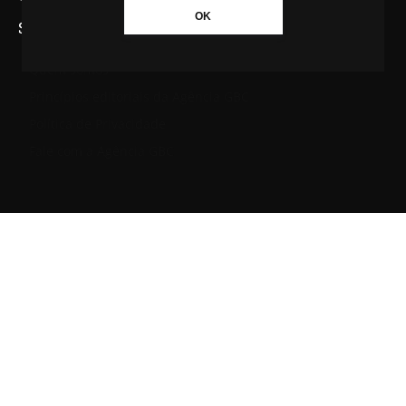
OK
SAIBA MAIS SOBRE A AGÊNCIA GBC
Quem somos
Princípios editoriais da Agência GBC
Política de Privacidade
Fale com a Agência GBC