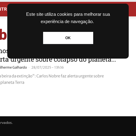
NTRETENIMENTO
CIDADES
Este site utiliza cookies para melhorar sua
experiência de navegação.
obre
OK
os à beira da extinção”: Carlos Nobre
erta urgente sobre colapso do planeta...
-
ilherme Galhardo
28/07/2025 - 13h36
beira da extinção”: Carlos Nobre faz alerta urgente sobre
 planeta Terra
ervados.