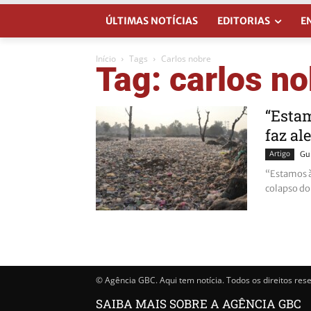
ÚLTIMAS NOTÍCIAS
EDITORIAS
E
Início
Tags
Carlos nobre
Tag: carlos n
“Estam
faz al
Artigo
Gu
“Estamos à 
colapso do
© Agência GBC. Aqui tem notícia. Todos os direitos res
SAIBA MAIS SOBRE A AGÊNCIA GBC