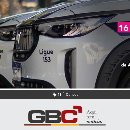
C
11
Canoas