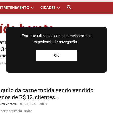
NTRETENIMENTO
CIDADES
ída barata
Este site utiliza cookies para melhorar sua
arne moída sendo vendida por menos
experiência de navegação.
13 por quilo em Canoas
OK
-
gência GBC
15/06/2023 - 10h26
lertaram a coluna sobre a promoção
quilo da carne moída sendo vendido
nos de R$ 12, clientes...
-
aime Zanatta
03/06/2023 - 21h34
 aberta até meia-noite