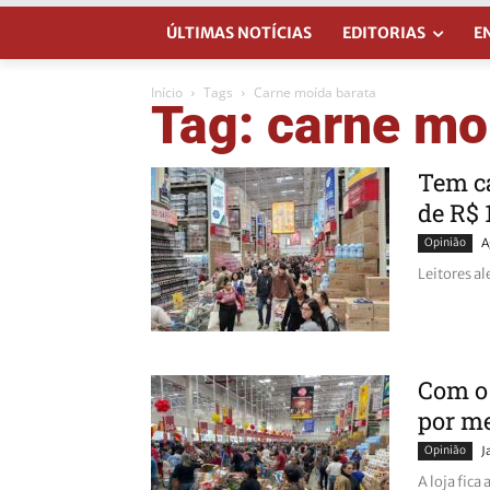
ÚLTIMAS NOTÍCIAS
EDITORIAS
E
Início
Tags
Carne moída barata
Tag: carne mo
Tem c
de R$ 
Opinião
A
Leitores a
Com o 
por me
Opinião
J
A loja fica