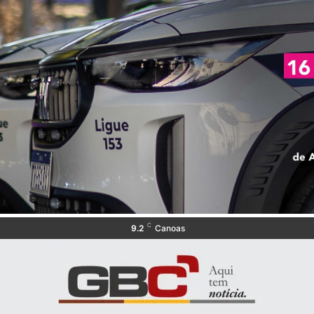
C
9.2
Canoas