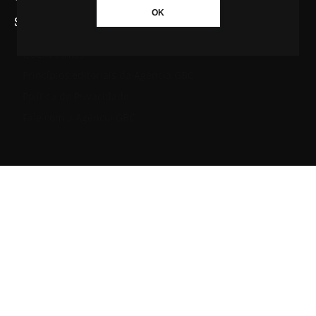
OK
SAIBA MAIS SOBRE A AGÊNCIA GBC
Quem somos
Princípios editoriais da Agência GBC
Política de Privacidade
Fale com a Agência GBC