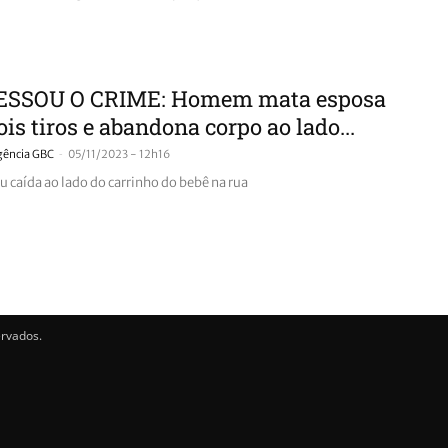
SSOU O CRIME: Homem mata esposa
is tiros e abandona corpo ao lado...
-
gência GBC
05/11/2023 - 12h16
u caída ao lado do carrinho do bebê na rua
ervados.