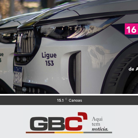
C
15.1
Canoas