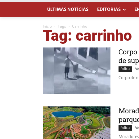
ÚLTIMAS NOTÍCIAS
EDITORIAS
E
Início
Tags
Carrinho
Tag: carrinho
Corpo 
de su
Polícia
Ma
Corpo de m
Morad
parqu
Polícia
Ma
Moradores