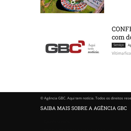
CONFE
com do
Serviço
A
Vítima fico
© Agência GBC. Aqui tem notícia. Todos os direitos res
SAIBA MAIS SOBRE A AGÊNCIA GBC
Quem somos
Princípios editoriais da Agência GBC