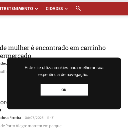
NTRETENIMENTO
CIDADES
de mulher é encontrado em carrinho
permercado
-
theus Ferreira
05/12/2025 - 10h17
Este site utiliza cookies para melhorar sua
ulher é encontrado em carrinho de supermercado
experiência de navegação.
OK
ores de Porto Alegre morrem em
e
-
theus Ferreira
06/07/2025 - 11h31
 de Porto Alegre morrem em parque