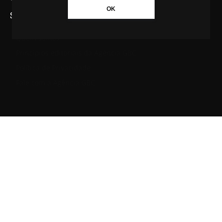
OK
SAIBA MAIS SOBRE A AGÊNCIA GBC
Quem somos
Princípios editoriais da Agência GBC
Política de Privacidade
Fale com a Agência GBC