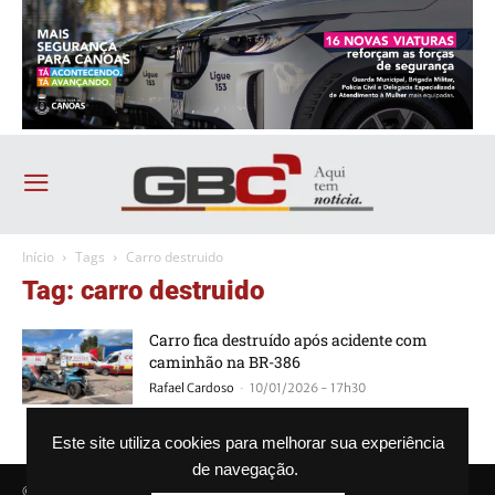
Início
Tags
Carro destruido
Tag: carro destruido
Carro fica destruído após acidente com
caminhão na BR-386
-
Rafael Cardoso
10/01/2026 - 17h30
Este site utiliza cookies para melhorar sua experiência
de navegação.
© Agência GBC. Aqui tem notícia. Todos os direitos reservados.