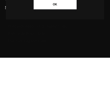
OK
SAIBA MAIS SOBRE A AGÊNCIA GBC
Quem somos
Princípios editoriais da Agência GBC
Política de Privacidade
Fale com a Agência GBC