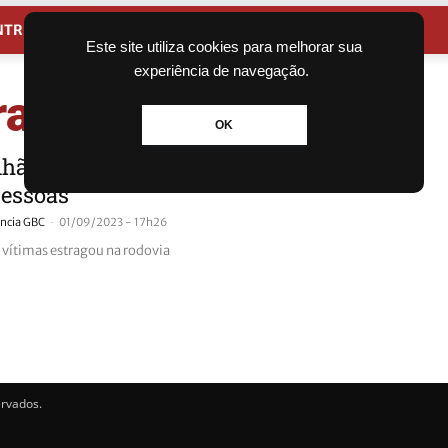
NTRETENIMENTO
CIDADES
Este site utiliza cookies para melhorar sua
experiência de navegação.
raga
OK
ão colide contra guincho e mata
pessoas
-
ncia GBC
01/09/2023 - 17h26
s vítimas estragou na rodovia
ervados.