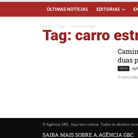
ÚLTIMAS NOTÍCIAS
EDITORIAS
E
Início
Tags
Carro estraga
Tag: carro est
Caminh
duas 
Geral
Agê
O carro da
© Agência GBC. Aqui tem notícia. Todos os direitos res
SAIBA MAIS SOBRE A AGÊNCIA GBC