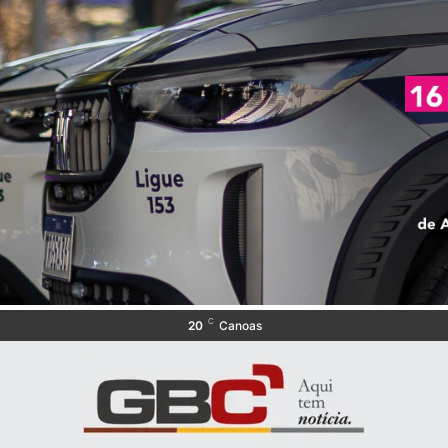
C
20
Canoas