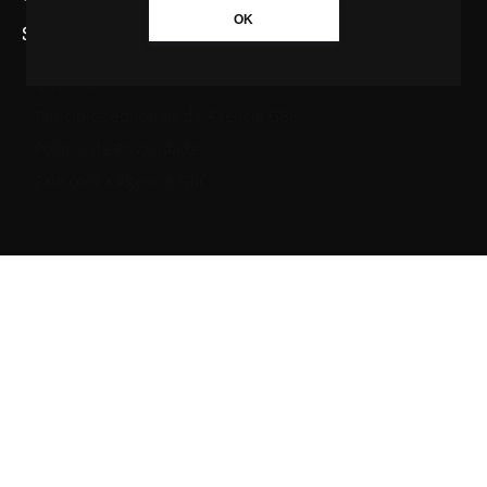
OK
SAIBA MAIS SOBRE A AGÊNCIA GBC
Quem somos
Princípios editoriais da Agência GBC
Política de Privacidade
Fale com a Agência GBC