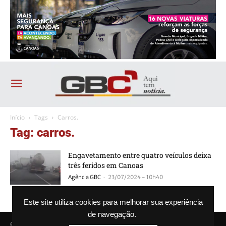
Início
Tags
Carros.
Tag: carros.
Engavetamento entre quatro veículos deixa
três feridos em Canoas
-
Agência GBC
23/07/2024 - 10h40
Este site utiliza cookies para melhorar sua experiência
de navegação.
© Agência GBC. Aqui tem notícia. Todos os direitos reservados.