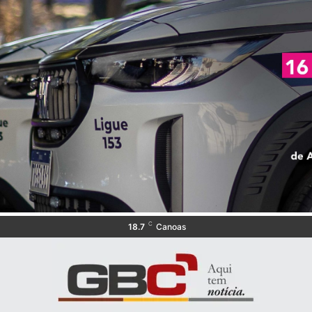
C
18.7
Canoas