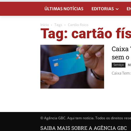
ÚLTIMAS NOTÍCIAS
EDITORIAS
E
Início
Tags
Cartão físico
Tag: cartão fí
Caixa 
sem o 
Serviço
Ma
Caixa Tem: 
© Agência GBC. Aqui tem notícia. Todos os direitos res
SAIBA MAIS SOBRE A AGÊNCIA GBC