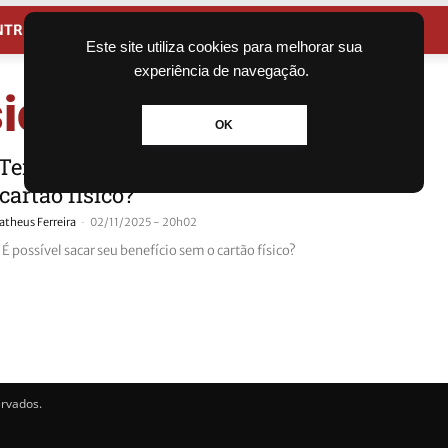
NTRETENIMENTO
CIDADES
Este site utiliza cookies para melhorar sua
experiência de navegação.
sico
OK
Tem: É possível sacar seu benefício
cartão físico?
-
theus Ferreira
02/11/2025 - 20h02
É possível sacar seu benefício sem o cartão físico?
ervados.