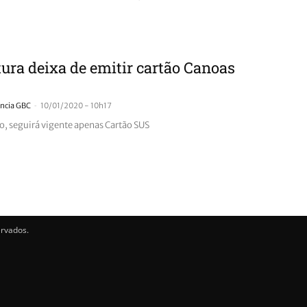
tura deixa de emitir cartão Canoas
-
ncia GBC
10/01/2020 - 10h17
, seguirá vigente apenas Cartão SUS
ervados.