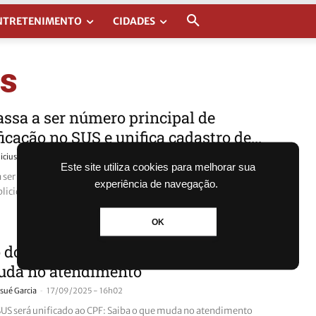
NTRETENIMENTO
CIDADES
us
ssa a ser número principal de
ficação no SUS e unifica cadastro de...
-
icius Ficher
03/02/2026 - 16h19
Este site utiliza cookies para melhorar sua
 ser número principal no SUS para facilitar atendimentos,
experiência de navegação.
plicidades e melhorar serviços de saúde.
OK
 do SUS será unificado ao CPF: Saiba o
uda no atendimento
-
sué Garcia
17/09/2025 - 16h02
SUS será unificado ao CPF: Saiba o que muda no atendimento