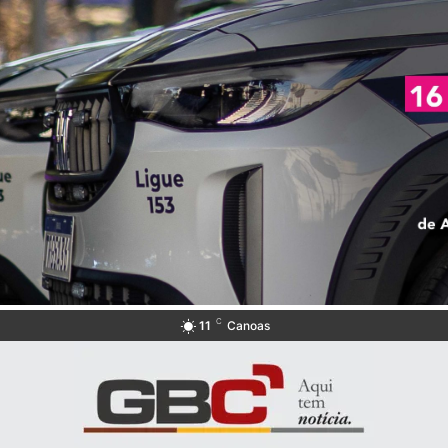
C
11
Canoas