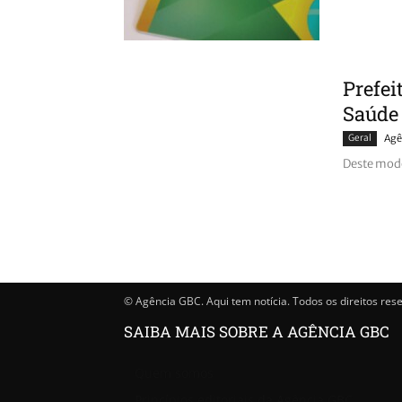
Prefei
Saúde
Geral
Agê
Deste modo
© Agência GBC. Aqui tem notícia. Todos os direitos res
SAIBA MAIS SOBRE A AGÊNCIA GBC
Quem somos
Princípios editoriais da Agência GBC