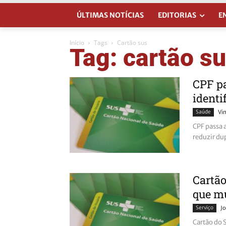
ÚLTIMAS NOTÍCIAS
EDITORIAS
E
Início
Tags
Cartão sus
Tag: cartão s
CPF pa
identi
Saúde
Vin
CPF passa a
reduzir du
Cartão
que m
Serviço
Jo
Cartão do 