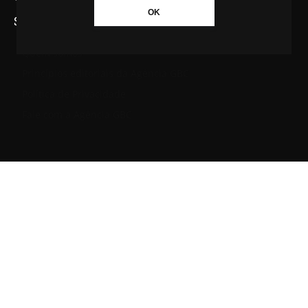
OK
SAIBA MAIS SOBRE A AGÊNCIA GBC
Quem somos
Princípios editoriais da Agência GBC
Política de Privacidade
Fale com a Agência GBC