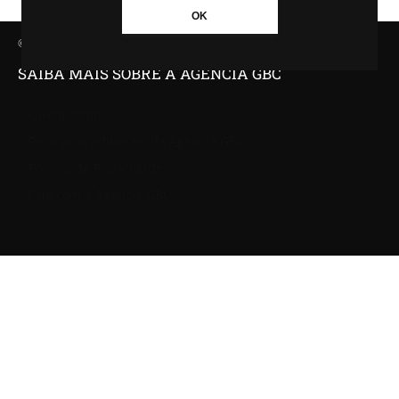
OK
© Agência GBC. Aqui tem notícia. Todos os direitos reservados.
SAIBA MAIS SOBRE A AGÊNCIA GBC
Quem somos
Princípios editoriais da Agência GBC
Política de Privacidade
Fale com a Agência GBC