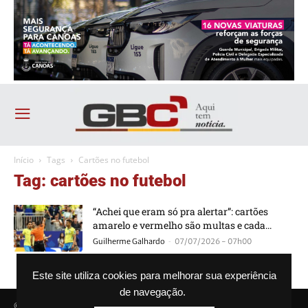
Início
Tags
Cartões no futebol
Tag: cartões no futebol
“Achei que eram só pra alertar”: cartões
amarelo e vermelho são multas e cada...
-
Guilherme Galhardo
07/07/2026 - 07h00
Este site utiliza cookies para melhorar sua experiência
de navegação.
© Agência GBC. Aqui tem notícia. Todos os direitos reservados.