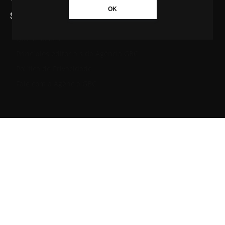
OK
SAIBA MAIS SOBRE A AGÊNCIA GBC
Quem somos
Princípios editoriais da Agência GBC
Política de Privacidade
Fale com a Agência GBC